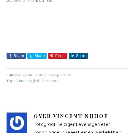
Share
Share
Pin
Share
Category:
Restaurants in overige steden
Tags:
Vincent Nijhof
,
Zandvoort
OVER
VINCENT NIJHOF
Fotograaf Reiziger Levensgenieter
Foodblogger Creëert eigen werkelijkheid