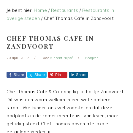
Je bent hier:
Home
/
Restaurants
/
Restaurants in
overige steden
/
Chef Thomas Cafe in Zandvoort
CHEF THOMAS CAFE IN
ZANDVOORT
20 april 2017
Door
Vincent Nijhof
Reageer
Share
Share
Pin
Share
Chef Thomas Cafe & Catering ligt in hartje Zandvoort.
Dit was een warm welkom in een wat sombere
straat. We kunnen ons wel voorstellen dat deze
badplaats in de zomer meer bruist van leven, maar
gelukkig steekt Chef-Thomas boven alle lokale
eetgelegenheden uit.