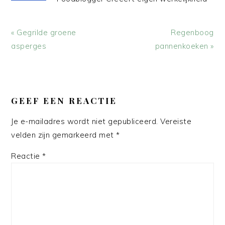
Vorig
Volgend
« Gegrilde groene
Regenboog
bericht:
bericht:
asperges
pannenkoeken »
LEES
INTERACTIES
GEEF EEN REACTIE
Je e-mailadres wordt niet gepubliceerd.
Vereiste
velden zijn gemarkeerd met
*
Reactie
*