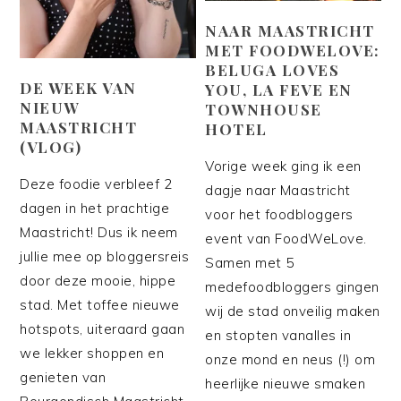
NAAR MAASTRICHT
MET FOODWELOVE:
BELUGA LOVES
DE WEEK VAN
YOU, LA FEVE EN
NIEUW
TOWNHOUSE
MAASTRICHT
HOTEL
(VLOG)
Vorige week ging ik een
Deze foodie verbleef 2
dagje naar Maastricht
dagen in het prachtige
voor het foodbloggers
Maastricht! Dus ik neem
event van FoodWeLove.
jullie mee op bloggersreis
Samen met 5
door deze mooie, hippe
medefoodbloggers gingen
stad. Met toffee nieuwe
wij de stad onveilig maken
hotspots, uiteraard gaan
en stopten vanalles in
we lekker shoppen en
onze mond en neus (!) om
genieten van
heerlijke nieuwe smaken