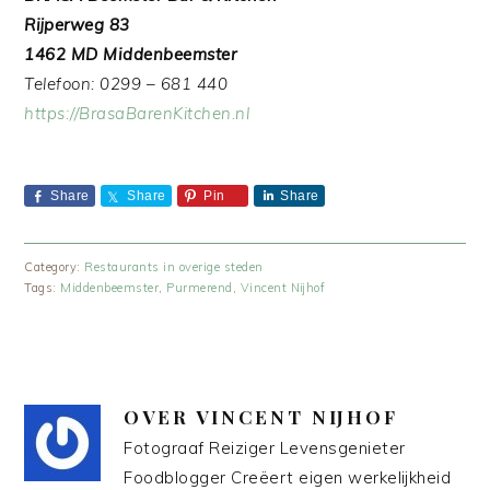
Rijperweg 83
1462 MD Middenbeemster
Telefoon: 0299 – 681 440
https://BrasaBarenKitchen.nl
Share
Share
Pin
Share
Category:
Restaurants in overige steden
Tags:
Middenbeemster
,
Purmerend
,
Vincent Nijhof
OVER
VINCENT NIJHOF
Fotograaf Reiziger Levensgenieter
Foodblogger Creëert eigen werkelijkheid