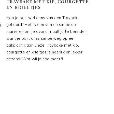
TRAYBAKE MET KIP, COURGETTE
EN KRIELTJES
Heb je ooit wel eens van een Traybake
gehoord? Het is een van de simpelste
t
manieren om je avond maaltijd te bereiden
want je bakt alles simpelweg op een
bakplaat gaar. Deze Traybake met kip,
courgette en krieltjes is heerlijk en lekker
gezond! Wat wil je nog meer?!