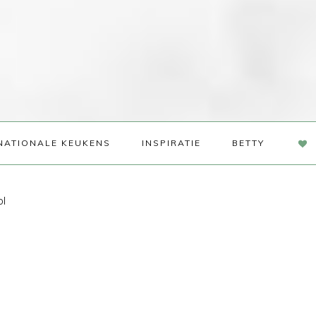
NAV
NATIONALE KEUKENS
INSPIRATIE
BETTY
SOC
ME
ol