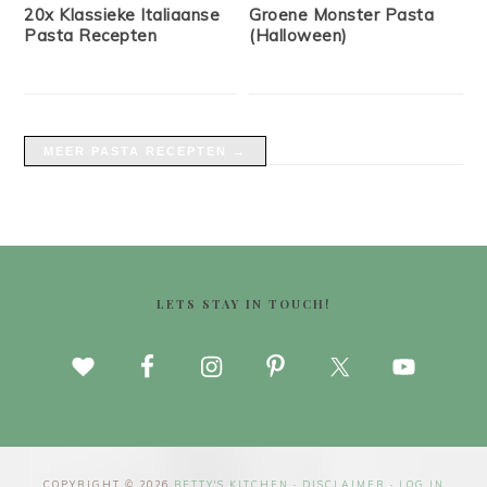
20x Klassieke Italiaanse
Groene Monster Pasta
Pasta Recepten
(Halloween)
MEER PASTA RECEPTEN →
FOOTER
LETS STAY IN TOUCH!
COPYRIGHT © 2026
BETTY'S KITCHEN
·
DISCLAIMER
·
LOG IN