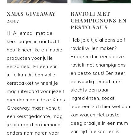
XMAS GIVEAWAY
RAVIOLI MET
2017
CHAMPIGNONS EN
PESTO SAUS
Hi A!llemaal, met de
Heb je altijd al eens zelf
kerstdagen in aantocht
ravioli willen maken?
heb ik heerlijke en mooie
Probeer dan eens deze
producten voor jullie
ravioli met champignons
verzameld. En een van
en pesto saus! Een zeer
jullie kan dit bomvolle
eenvoudig recept, met
kerstpakket winnen! Je
slechts een paar
mag uiteraard voor jezelf
ingrediënten, zodat
meedoen aan deze Xmas
iedereen zich hier wel aan
Giveaway, maar, vanuit
kan wagen.Het pasta
een kerstgedachte, mag
deeg draai je in een mum
je uiteraard ook iemand
van tijd in elkaar en is
anders nomineren voor