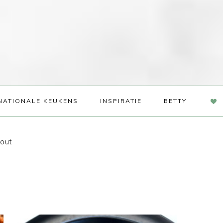
NAV
NATIONALE KEUKENS
INSPIRATIE
BETTY
SOC
ME
nout