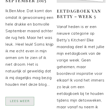
SEPTEMBER 2015
EETDAGBOEK VAN
Ik.Ben.Moe. Dat komt dan
BETTY – WEEK 5
omdat ik gewoonweg een
hele drukke en bomvolle
Vanaf heden is er een
September maand achter
nieuwe categorie op
de rug heb. Maar het was
Betty’s Kitchen! Elke
leuk.. Heel leuk! Soms knijp
maandag deel ik met jullie
ik me echt even in mijn
mijn eetdagboek van de
armen om te zien of ik
vorige week. Geen
niet droom. Het is
geheimen, maar
natuurlijk al geweldig dat
boordevol inspiratie voor
ik mij dagelijks mag bezig
elkaar! Ik vond het immers
houden met deze blog….
zo leuk om een
eetdagboek bij te houden
tijdens mijn detoxweken,
LEES MEER
maar vanaf nu neem ik