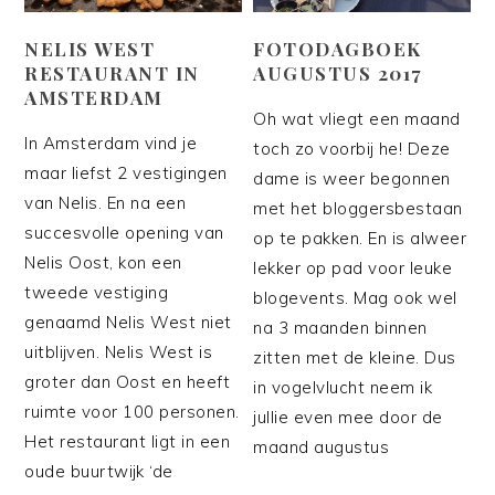
NELIS WEST
FOTODAGBOEK
RESTAURANT IN
AUGUSTUS 2017
AMSTERDAM
Oh wat vliegt een maand
In Amsterdam vind je
toch zo voorbij he! Deze
maar liefst 2 vestigingen
dame is weer begonnen
van Nelis. En na een
met het bloggersbestaan
succesvolle opening van
op te pakken. En is alweer
Nelis Oost, kon een
lekker op pad voor leuke
tweede vestiging
blogevents. Mag ook wel
genaamd Nelis West niet
na 3 maanden binnen
uitblijven. Nelis West is
zitten met de kleine. Dus
groter dan Oost en heeft
in vogelvlucht neem ik
ruimte voor 100 personen.
jullie even mee door de
Het restaurant ligt in een
maand augustus
oude buurtwijk ‘de