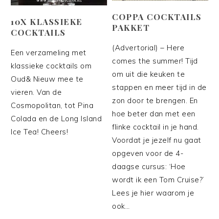
COPPA COCKTAILS
10X KLASSIEKE
PAKKET
COCKTAILS
(Advertorial) – Here
Een verzameling met
comes the summer! Tijd
klassieke cocktails om
om uit die keuken te
Oud& Nieuw mee te
stappen en meer tijd in de
vieren. Van de
zon door te brengen. En
Cosmopolitan, tot Pina
hoe beter dan met een
Colada en de Long Island
flinke cocktail in je hand.
Ice Tea! Cheers!
Voordat je jezelf nu gaat
opgeven voor de 4-
daagse cursus: ‘Hoe
wordt ik een Tom Cruise?’
Lees je hier waarom je
ook…