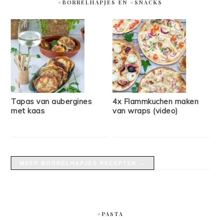
#BORRELHAPJES EN #SNACKS
Tapas van aubergines
4x Flammkuchen maken
met kaas
van wraps (video)
MEER BORRELHAPJES RECEPTEN →
#PASTA