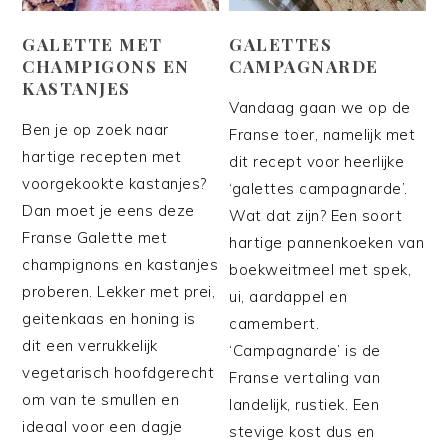
GALETTE MET
GALETTES
CHAMPIGONS EN
CAMPAGNARDE
KASTANJES
Vandaag gaan we op de
Ben je op zoek naar
Franse toer, namelijk met
hartige recepten met
dit recept voor heerlijke
voorgekookte kastanjes?
‘galettes campagnarde’.
Dan moet je eens deze
Wat dat zijn? Een soort
Franse Galette met
hartige pannenkoeken van
champignons en kastanjes
boekweitmeel met spek,
proberen. Lekker met prei,
ui, aardappel en
geitenkaas en honing is
camembert.
dit een verrukkelijk
‘Campagnarde’ is de
vegetarisch hoofdgerecht
Franse vertaling van
om van te smullen en
landelijk, rustiek. Een
ideaal voor een dagje
stevige kost dus en