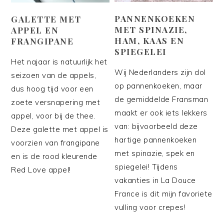
PANNENKOEKEN
GALETTE MET
MET SPINAZIE,
APPEL EN
HAM, KAAS EN
FRANGIPANE
SPIEGELEI
Het najaar is natuurlijk het
Wij Nederlanders zijn dol
seizoen van de appels,
op pannenkoeken, maar
dus hoog tijd voor een
de gemiddelde Fransman
zoete versnapering met
maakt er ook iets lekkers
appel, voor bij de thee.
van: bijvoorbeeld deze
Deze galette met appel is
hartige pannenkoeken
voorzien van frangipane
met spinazie, spek en
en is de rood kleurende
spiegelei! Tijdens
Red Love appel!
vakanties in La Douce
France is dit mijn favoriete
vulling voor crepes!