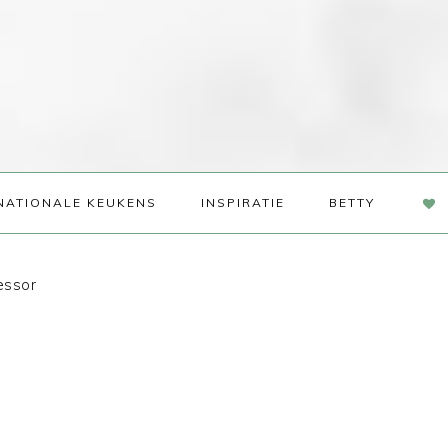
NAV
NATIONALE KEUKENS
INSPIRATIE
BETTY
SOC
ME
essor