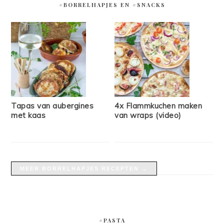
#BORRELHAPJES EN #SNACKS
Tapas van aubergines
4x Flammkuchen maken
met kaas
van wraps (video)
MEER BORRELHAPJES RECEPTEN →
#PASTA