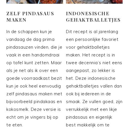
ZELF PINDASAUS
INDONESISCHE
MAKEN
GEHAKTBALLETJES
In de schappen kun je
Dit recept is al jarenlang
vandaag de dag prima
een persoonlijke favoriet
pindasauzen vinden, die je
voor gehaktballetjes
vaak in een handomdraai
maken. Het recept is in
op tafel kunt zetten. Maar
twee decennia’s niet eens
als je net als ik over een
aangepast, zo lekker is
goede voorraadkast bezit
het. Deze indonesische
kun je ook heel eenvoudig
gehaktballetjes vallen dan
zelf pindasaus maken met
ook bij iedereen in de
bijvoorbeeld pindakaas en
smaak. Ze vullen goed, zijn
kokosmelk. Deze versie is
verrukkelijk met een likje
echt om je vingers bij op
pindasaus en eigenlijk
te eten.
best makkelijk om te