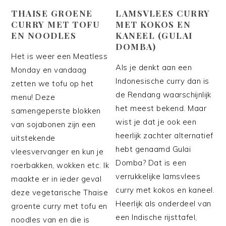
THAISE GROENE
LAMSVLEES CURRY
CURRY MET TOFU
MET KOKOS EN
EN NOODLES
KANEEL (GULAI
DOMBA)
Het is weer een Meatless
Als je denkt aan een
Monday en vandaag
Indonesische curry dan is
zetten we tofu op het
de Rendang waarschijnlijk
menu! Deze
het meest bekend. Maar
samengeperste blokken
wist je dat je ook een
van sojabonen zijn een
heerlijk zachter alternatief
uitstekende
hebt genaamd Gulai
vleesvervanger en kun je
Domba? Dat is een
roerbakken, wokken etc. Ik
verrukkelijke lamsvlees
maakte er in ieder geval
curry met kokos en kaneel.
deze vegetarische Thaise
Heerlijk als onderdeel van
groente curry met tofu en
een Indische rijsttafel,
noodles van en die is