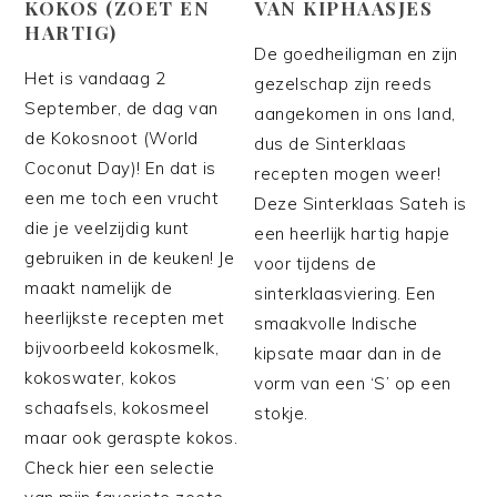
KOKOS (ZOET EN
VAN KIPHAASJES
HARTIG)
De goedheiligman en zijn
Het is vandaag 2
gezelschap zijn reeds
September, de dag van
aangekomen in ons land,
de Kokosnoot (World
dus de Sinterklaas
Coconut Day)! En dat is
recepten mogen weer!
een me toch een vrucht
Deze Sinterklaas Sateh is
die je veelzijdig kunt
een heerlijk hartig hapje
gebruiken in de keuken! Je
voor tijdens de
maakt namelijk de
sinterklaasviering. Een
heerlijkste recepten met
smaakvolle Indische
bijvoorbeeld kokosmelk,
kipsate maar dan in de
kokoswater, kokos
vorm van een ‘S’ op een
schaafsels, kokosmeel
stokje.
maar ook geraspte kokos.
Check hier een selectie