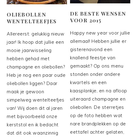
DE BESTE WENSEN
OLIEBOLLEN
VOOR 2015
WENTELTEEFJES
Happy new year voor jullie
Allereerst: gelukkig nieuw
allemaal! Hebben jullie er
jaar! Ik hoop dat jullie een
gisterenavond een
mooie jaarwisseling
knallend feestje van
hebben gehad met
gemaakt? Op ons menu
champagne en oliebollen?
stonden onder andere
Heb je nog een paar oude
kwartels en een
oliebollen liggen? Daar
kaasplankje, en na afloop
maak je gewoon
uiteraard champagne en
simpelweg wentelteefjes
oliebollen. De sterretjes
van! Wij doen dit al jaren
op de foto hebben wat
met bijvoorbeeld onze
nare brandplekken op de
kerststol en ik bedacht
eettafel achter gelaten,
dat dit ook waanzinnig