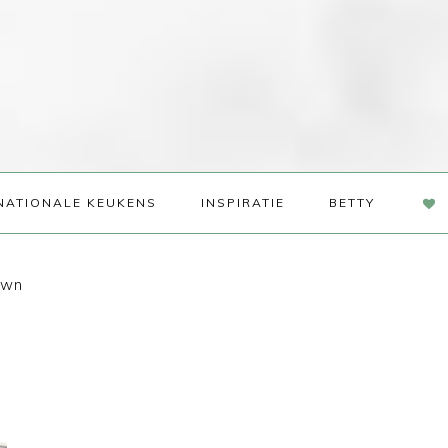
NAV
NATIONALE KEUKENS
INSPIRATIE
BETTY
SOC
ME
own