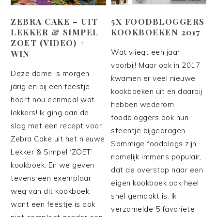
ZEBRA CAKE – UIT
5X FOODBLOGGERS
LEKKER & SIMPEL
KOOKBOEKEN 2017
ZOET (VIDEO) +
Wat vliegt een jaar
WIN
voorbij! Maar ook in 2017
Deze dame is morgen
kwamen er veel nieuwe
jarig en bij een feestje
kookboeken uit en daarbij
hoort nou eenmaal wat
hebben wederom
lekkers! Ik ging aan de
foodbloggers ook hun
slag met een recept voor
steentje bijgedragen.
Zebra Cake uit het nieuwe
Sommige foodblogs zijn
Lekker & Simpel ‘ZOET’
namelijk immens populair,
kookboek. En we geven
dat de overstap naar een
tevens een exemplaar
eigen kookboek ook heel
weg van dit kookboek,
snel gemaakt is. Ik
want een feestje is ook
verzamelde 5 favoriete