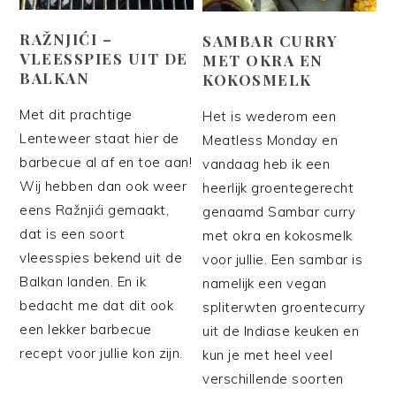
RAŽNJIĆI –
SAMBAR CURRY
VLEESSPIES UIT DE
MET OKRA EN
BALKAN
KOKOSMELK
Met dit prachtige
Het is wederom een
Lenteweer staat hier de
Meatless Monday en
barbecue al af en toe aan!
vandaag heb ik een
Wij hebben dan ook weer
heerlijk groentegerecht
eens Ražnjići gemaakt,
genaamd Sambar curry
dat is een soort
met okra en kokosmelk
vleesspies bekend uit de
voor jullie. Een sambar is
Balkan landen. En ik
namelijk een vegan
bedacht me dat dit ook
spliterwten groentecurry
een lekker barbecue
uit de Indiase keuken en
recept voor jullie kon zijn.
kun je met heel veel
verschillende soorten