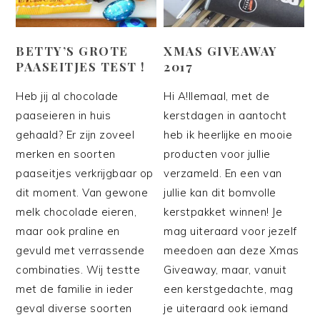
BETTY’S GROTE
XMAS GIVEAWAY
PAASEITJES TEST !
2017
Heb jij al chocolade
Hi A!llemaal, met de
paaseieren in huis
kerstdagen in aantocht
gehaald? Er zijn zoveel
heb ik heerlijke en mooie
merken en soorten
producten voor jullie
paaseitjes verkrijgbaar op
verzameld. En een van
dit moment. Van gewone
jullie kan dit bomvolle
melk chocolade eieren,
kerstpakket winnen! Je
maar ook praline en
mag uiteraard voor jezelf
gevuld met verrassende
meedoen aan deze Xmas
combinaties. Wij testte
Giveaway, maar, vanuit
met de familie in ieder
een kerstgedachte, mag
geval diverse soorten
je uiteraard ook iemand