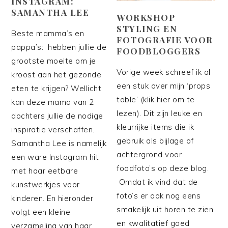
INSTAGRAM:
SAMANTHA LEE
WORKSHOP
STYLING EN
Beste mamma’s en
FOTOGRAFIE VOOR
pappa’s: hebben jullie de
FOODBLOGGERS
grootste moeite om je
Vorige week schreef ik al
kroost aan het gezonde
een stuk over mijn ‘props
eten te krijgen? Wellicht
table’ (klik hier om te
kan deze mama van 2
lezen). Dit zijn leuke en
dochters jullie de nodige
kleurrijke items die ik
inspiratie verschaffen.
gebruik als bijlage of
Samantha Lee is namelijk
achtergrond voor
een ware Instagram hit
foodfoto’s op deze blog.
met haar eetbare
Omdat ik vind dat de
kunstwerkjes voor
foto’s er ook nog eens
kinderen. En hieronder
smakelijk uit horen te zien
volgt een kleine
en kwalitatief goed
verzameling van haar