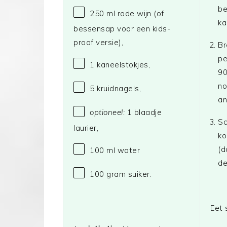
be
250
ml rode wijn (of
ka
bessensap voor een kids-
proof versie),
Br
pe
1
kaneelstokjes,
90
no
5
kruidnagels,
an
optioneel:
1 blaadje
Sc
laurier,
ko
(d
100
ml water
de
100 gram
suiker.
Eet 