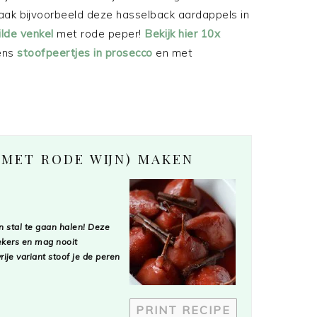
aak bijvoorbeeld deze hasselback aardappels in
ilde venkel
met rode peper!
Bekijk hier 10x
eens
stoofpeertjes in prosecco
en met
(MET RODE WIJN) MAKEN
n stal te gaan halen! Deze
iekers en mag nooit
rije variant stoof je de peren
PRINT RECIPE