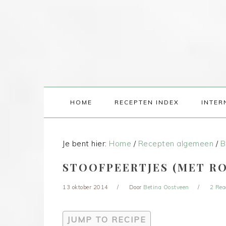
HOME
RECEPTEN INDEX
INTER
Je bent hier:
Home
/
Recepten algemeen
/
B
STOOFPEERTJES (MET RO
13 oktober 2014
Door
Betina Oostveen
2 Rea
JUMP TO RECIPE