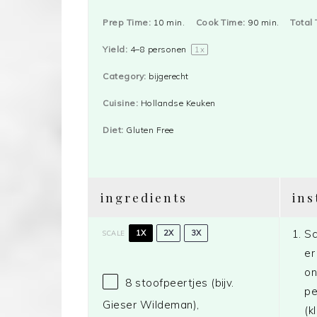
Prep Time:
10 min.
Cook Time:
90 min.
Total 
Yield:
4
–
8
personen
1
x
Category:
bijgerecht
Cuisine:
Hollandse Keuken
Diet:
Gluten Free
ingredients
ins
Sc
1X
2X
3X
SCALE
er
on
8
stoofpeertjes (bijv.
pe
Gieser Wildeman),
(k