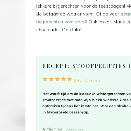
lekkere bijgerechten voor de feestdagen! M
de befaamde waaier vorm. Of ga voor
gegr
bijgerechten voor kerst
! Ook lekker: Maak 
chocolade!! Oeh lala!
RECEPT: STOOFPEERTJES 
1
2
3
4
5
5
from
1
review
Star
Stars
Stars
Stars
Stars
Het wordt tijd om de klassieke wintergerechten va
stoofpeertjes met rode wijn is een winterse klass
ontbreken tijdens het kerstdiner. Voor een alcoholv
in bijvoorbeeld bessensap.
Author:
Betina Oostveen