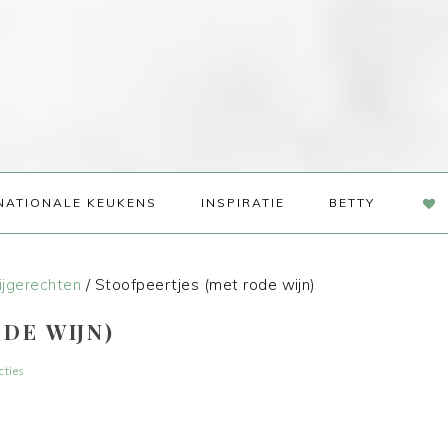
NAV
NATIONALE KEUKENS
INSPIRATIE
BETTY
SOC
ME
ijgerechten
/
Stoofpeertjes (met rode wijn)
DE WIJN)
cties