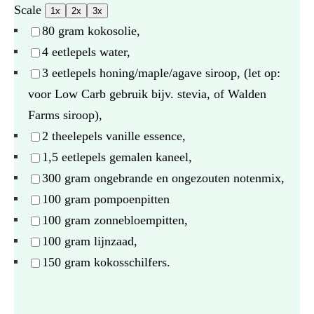
Scale
1x
2x
3x
80 gram
kokosolie,
4
eetlepels water,
3
eetlepels honing/maple/agave siroop, (let op:
voor Low Carb gebruik bijv. stevia, of Walden
Farms siroop),
2
theelepels vanille essence,
1
,5 eetlepels gemalen kaneel,
300 gram
ongebrande en ongezouten notenmix,
100 gram
pompoenpitten
100 gram
zonnebloempitten,
100 gram
lijnzaad,
150 gram
kokosschilfers.