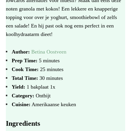
lowcarbs alternatief voor muesli? Maak dan eens deze
noten granola met kokos! Een lekkere en knapperige
topping voor over je yoghurt, smoothiebowl of zelfs
een salade! En hij past ook nog eens perfect in een
koolhydraatarm dieet!
Author:
Betina Oostveen
Prep Time:
5 minutes
Cook Time:
25 minutes
Total Time:
30 minutes
Yield:
1
bakplaat
1
x
Category:
Ontbijt
Cuisine:
Amerikaanse keuken
Ingredients