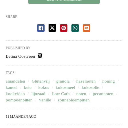
SHARE
PUBLISHED BY
Betina Oostveen
TAGS:
amandelen
Glutenvrij
granola
hazelnoten
honing
kaneel
keto
kokos
kokosmeel
kokosolie
kookvideo
lijnzaad
Low Carb
noten
pecannoten
pompoenpitten
vanille
zonnebloempitten
11 MAANDEN AGO