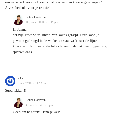
een verse kokosnoot of kan ik dat ook kant en klaar ergens kopen?
Alvast bedankt voor je reactie!
Betina Oostveen
19 januari 2019 at 1:22 pm
Hi Janine,
dat zijn grote witte 'linten' van kokos geraspt. Deze koop je
gewoon gedroogd in de winkel en staat vaak naar de fijne
kokosrasp. Je zit ze op de foto's bovenop de bakplaat liggen (nog
spierwit dan)
alice
4 mei 2020 at 12:33 pm
Superlekker!!!!
Betina Oostveen
4 mei 2020 at 6:26 pm
Goed om te horen! Dank je wel!