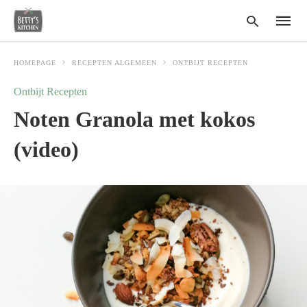
HOMEPAGE
RECEPTEN ALGEMEEN
ONTBIJT RECEPTEN
Ontbijt Recepten
Type
Noten Granola met kokos
your
search
query
(video)
and
hit
enter: