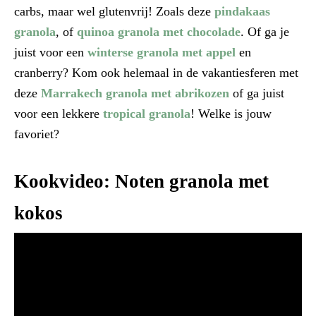
carbs, maar wel glutenvrij! Zoals deze
pindakaas
granola
, of
quinoa granola met chocolade
. Of ga je
juist voor een
winterse granola met appel
en
cranberry? Kom ook helemaal in de vakantiesferen met
deze
Marrakech granola met abrikozen
of ga juist
voor een lekkere
tropical granola
! Welke is jouw
favoriet?
Kookvideo: Noten granola met
kokos