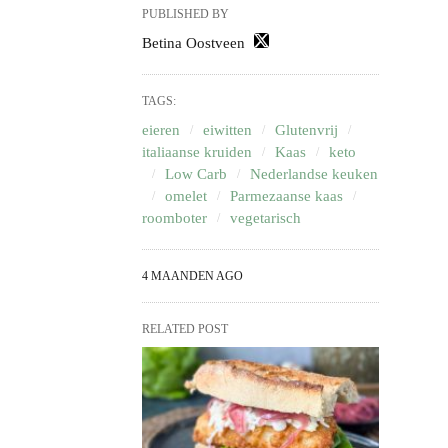
PUBLISHED BY
Betina Oostveen
TAGS:
eieren
eiwitten
Glutenvrij
italiaanse kruiden
Kaas
keto
Low Carb
Nederlandse keuken
omelet
Parmezaanse kaas
roomboter
vegetarisch
4 MAANDEN AGO
RELATED POST