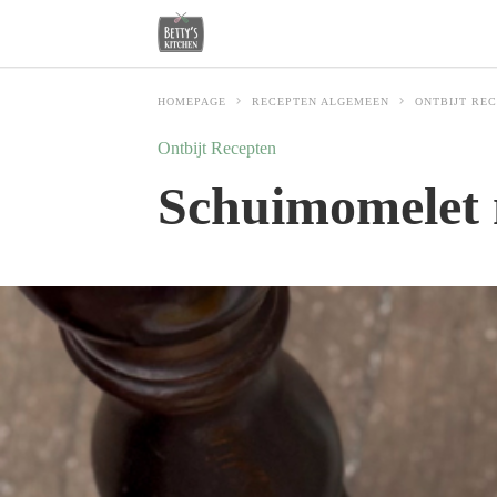
HOMEPAGE
RECEPTEN ALGEMEEN
ONTBIJT RE
Ontbijt Recepten
Schuimomelet 