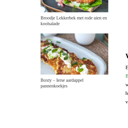
Broodje Lekkerbek met rode uien en
koolsalade
E
B
Boxty – Ierse aardappel
w
pannenkoekjes
h
v