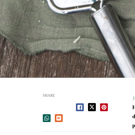
SHARE
J
H
d
p