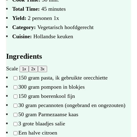
Total Time:
45 minutes
Yield:
2
personen
1
x
Category:
Vegetarisch hoofdgerecht
Cuisine:
Hollandse keuken
Ingredients
Scale
1x
2x
3x
150 gram
pasta, ik gebruikte orecchiette
300 gram
pompoen in blokjes
150 gram
boerenkool fijn
30 gram
pecannoten (ongebrand en ongezouten)
50 gram
Parmezaanse kaas
3
grote blaadjes salie
Een halve citroen