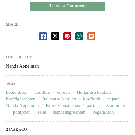
Leave a Comment
SHARE
PUBLISHED BY
Nanda Appelman
TAGS:
boerenkool
bouillon
citroen
Hollandse keuken
hoofdgerechten
Italiaanse Keuken
knoflook
najaar
Nanda Appelman
Parmezaanse kaas
pasta
pecannoten
pompoen
salie
seizoensgroenten
vegetarisch
2 JAAR AGO