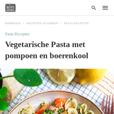
HOMEPAGE
RECEPTEN ALGEMEEN
PASTA RECEPTEN
Pasta Recepten
Type
Vegetarische Pasta met
your
search
query
pompoen en boerenkool
and
hit
enter: