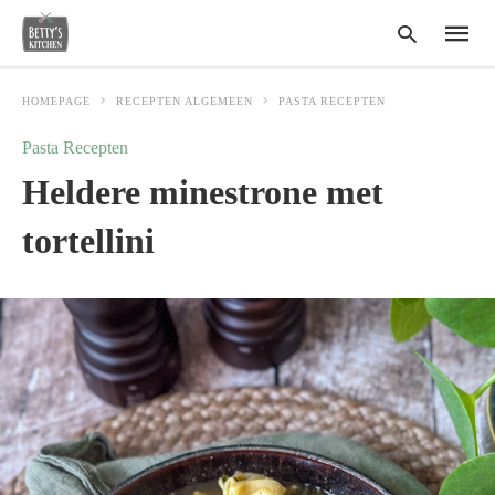
HOMEPAGE
RECEPTEN ALGEMEEN
PASTA RECEPTEN
Pasta Recepten
Type
Heldere minestrone met
your
search
query
tortellini
and
hit
enter: