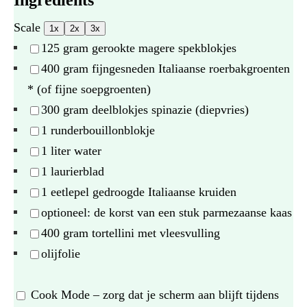
Scale
1x
2x
3x
125 gram
gerookte magere spekblokjes
400 gram
fijngesneden Italiaanse roerbakgroenten
* (of fijne soepgroenten)
300 gram
deelblokjes spinazie (diepvries)
1
runderbouillonblokje
1
liter water
1
laurierblad
1
eetlepel gedroogde Italiaanse kruiden
optioneel: de korst van een stuk parmezaanse kaas
400 gram
tortellini met vleesvulling
olijfolie
Cook Mode
– zorg dat je scherm aan blijft tijdens