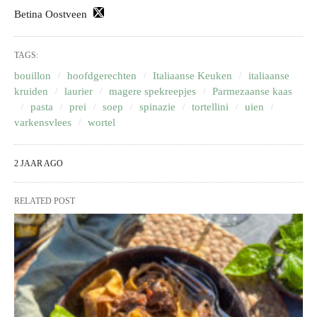
Betina Oostveen
TAGS:
bouillon
hoofdgerechten
Italiaanse Keuken
italiaanse
kruiden
laurier
magere spekreepjes
Parmezaanse kaas
pasta
prei
soep
spinazie
tortellini
uien
varkensvlees
wortel
2 JAAR AGO
RELATED POST