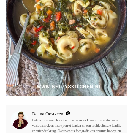
Betina Oostveen
Betina Oostveen houdt erg van eten en koken. Inspiratie komt
vaak van reizen naar (verre) landen en een multiculturele familie-
en vriendenkring. Daarnaast is fotografie een enorme hobby, en