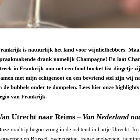
rankrijk is natuurlijk het land voor wijnliefhebbers. Ma
praakmakende drank namelijk Champagne! En laat Cha
treek in Frankrijk nou net een food bucket list dingetje zij
amen met mijn echtgenoot en een bevriend stel zijn wij n
n de bubbels onder te dompelen. Lees hier onze highlights
egio van Frankrijk.
Van Utrecht naar Reims –
Van Nederland na
nze roadtrip begon vroeg in de ochtend in hartje Utrecht. In s
ntwerpen en Brussel, over rustige Franse snelwegen, richting