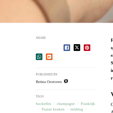
SHARE
F
s
s
S
i
PUBLISHED BY
r
Betina Oostveen
TAGS:
bucketlist
champagne
Frankrijk
O
Franse keuken
reisblog
A