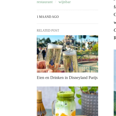
restaurant
wijnbar
f
C
1 MAAND AGO
w
RELATED POST
R
Eten en Drinken in Disneyland Parijs