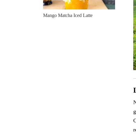
Mango Matcha Iced Latte
N
g
C
r