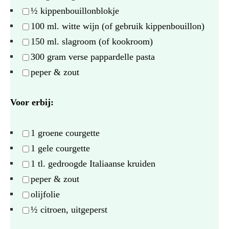
½
kippenbouillonblokje
100
ml. witte wijn (of gebruik kippenbouillon)
150
ml. slagroom (of kookroom)
300 gram
verse pappardelle pasta
peper & zout
Voor erbij:
1
groene courgette
1
gele courgette
1
tl. gedroogde Italiaanse kruiden
peper & zout
olijfolie
½
citroen, uitgeperst