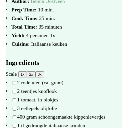
Author:
Betina Oostveen
Prep Time:
10 min.
Cook Time:
25 min.
Total Time:
35 minuten
Yield:
4
personen
1
x
Cuisine:
Italiaanse keuken
Ingredients
Scale
1x
2x
3x
2
rode uien (ca gram)
2
teentjes knoflook
1
tomaat, in blokjes
3
eetlepels olijfolie
400 gram
schoongemaakte kippenlevertjes
1
tl gedroogde italiaanse kruiden