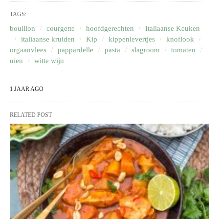
TAGS:
bouillon
courgette
hoofdgerechten
Italiaanse Keuken
italiaanse kruiden
Kip
kippenlevertjes
knoflook
orgaanvlees
pappardelle
pasta
slagroom
tomaten
uien
witte wijn
1 JAAR AGO
RELATED POST