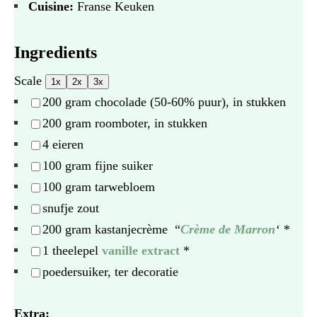
Cuisine:
Franse Keuken
Ingredients
Scale
1x
2x
3x
200 gram
chocolade (50-60% puur), in stukken
200 gram
roomboter, in stukken
4
eieren
100 gram
fijne suiker
100 gram
tarwebloem
snufje zout
200 gram
kastanjecrème “
Crème de Marron
‘ *
1
theelepel
vanille extract
*
poedersuiker, ter decoratie
Extra: