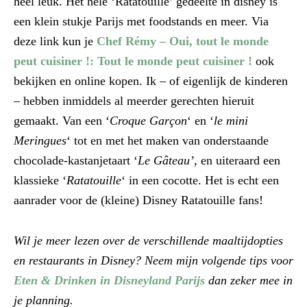
heel leuk. Het hele ‘Ratatouille’ gedeelte in disney is
een klein stukje Parijs met foodstands en meer. Via
deze link kun je
Chef Rémy – Oui, tout le monde
peut cuisiner !: Tout le monde peut cuisiner !
ook
bekijken en online kopen. Ik – of eigenlijk de kinderen
– hebben inmiddels al meerder gerechten hieruit
gemaakt. Van een ‘
Croque Garçon
‘ en ‘
le mini
Meringues
‘ tot en met het maken van onderstaande
chocolade-kastanjetaart ‘
Le Gâteau’
, en uiteraard een
klassieke ‘
Ratatouille
‘ in een cocotte. Het is echt een
aanrader voor de (kleine) Disney Ratatouille fans!
Wil je meer lezen over de verschillende maaltijdopties
en restaurants in Disney? Neem mijn volgende tips voor
Eten & Drinken in Disneyland Parijs
dan zeker mee in
je planning.