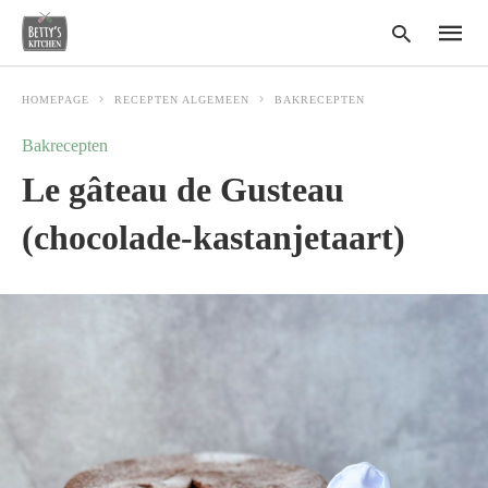
HOMEPAGE
RECEPTEN ALGEMEEN
BAKRECEPTEN
Bakrecepten
Type
Le gâteau de Gusteau
your
search
query
(chocolade-kastanjetaart)
and
hit
enter: