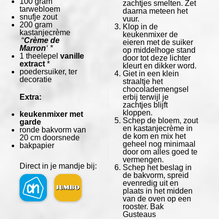
100 gram
zachtjes smelten. Zet
tarwebloem
daarna meteen het
snufje zout
vuur.
200 gram
Klop in de
kastanjecrème
keukenmixer de
“
Crème de
eieren met de suiker
Marron
‘ *
op middelhoge stand
1
theelepel
vanille
door tot deze lichter
extract
*
kleurt en dikker word.
poedersuiker, ter
Giet in een klein
decoratie
straaltje het
chocolademengsel
Extra:
erbij terwijl je
zachtjes blijft
kloppen.
keukenmixer met
Schep de bloem, zout
garde
en kastanjecrème in
ronde bakvorm van
de kom en mix het
20 cm doorsnede
geheel nog minimaal
bakpapier
door om alles goed te
vermengen.
Direct in je mandje bij:
Schep het beslag in
de bakvorm, spreid
evenredig uit en
plaats in het midden
van de oven op een
rooster. Bak
Gusteaus