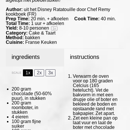
afgetopt met poedersuiker!
Author:
uit het Disney Ratatouille door Chef Remy
kookboek (FR)
Prep Time:
20 min. + afkoelen
Cook Time:
40 min.
Total Time:
1 uur + afkoelen
Yield:
8
-
10
personen
1
x
Category:
Cake & Taart
Method:
bakken
Cuisine:
Franse Keuken
ingredients
instructions
1x
2x
3x
SCALE
Verwarm de oven
voor op 180 graden
Celcius (165
200 gram
hetelucht). Vet de
chocolade (50-60%
bakvorm in met een
puur), in stukken
drupje olie of boter en
200 gram
bekleed de boden en
roomboter, in
opstaande rand met
stukken
bakpapier. Zet apart.
4
eieren
Zet een kleine pan op
100 gram
fijne
laat vuur en laat de
suiker
boter met chocolade