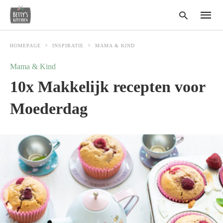
HOMEPAGE
INSPIRATIE
MAMA & KIND
Mama & Kind
Type
10x Makkelijk recepten voor
your
search
query
Moederdag
and
hit
enter: