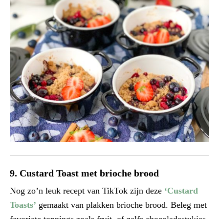
9. Custard Toast met brioche brood
Nog zo’n leuk recept van TikTok zijn deze
‘Custard
Toasts’
gemaakt van plakken brioche brood. Beleg met
favoriete toppings zoals fruit, of zelfs chocoladestukjes