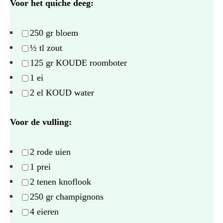
Voor het quiche deeg:
250
gr bloem
½
tl zout
125
gr KOUDE roomboter
1
ei
2
el KOUD water
Voor de vulling:
2
rode uien
1
prei
2
tenen knoflook
250
gr champignons
4
eieren