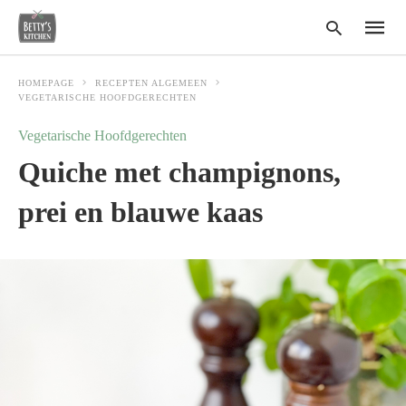
HOMEPAGE
RECEPTEN ALGEMEEN
VEGETARISCHE HOOFDGERECHTEN
Vegetarische Hoofdgerechten
Type
your
Quiche met champignons,
search
query
and
prei en blauwe kaas
hit
enter: