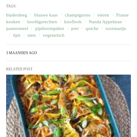
TAGS:
bladerdeeg
blauwe kaas
champignons
eieren
Franse
keuken
hoofdgerechten
knoflook
Nanda Appelman
paneermeel
pijnboompitten
prei
quiche
rozemarijn
tijm
uien
vegetarisch
3 MAANDEN AGO
RELATED POST