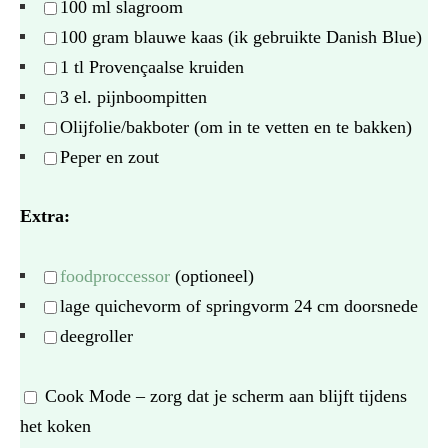
100
ml slagroom
100 gram
blauwe kaas (ik gebruikte Danish Blue)
1
tl Provençaalse kruiden
3
el. pijnboompitten
Olijfolie/bakboter (om in te vetten en te bakken)
Peper en zout
Extra:
foodproccessor
(optioneel)
lage quichevorm of springvorm 24 cm doorsnede
deegroller
Cook Mode
– zorg dat je scherm aan blijft tijdens
het koken