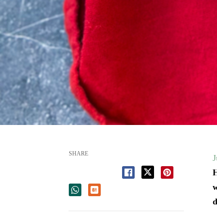
SHARE
J
H
w
d