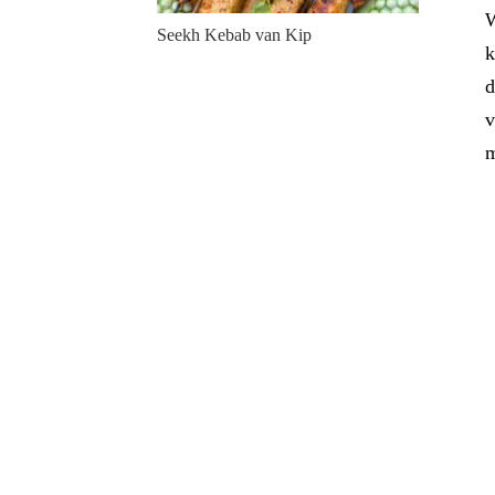
W
Seekh Kebab van Kip
k
d
v
m