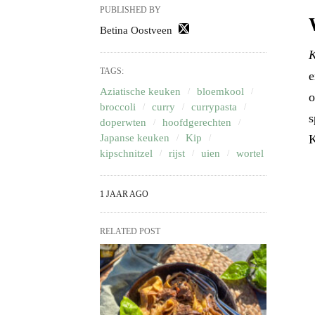
PUBLISHED BY
Betina Oostveen
K
TAGS:
e
Aziatische keuken
bloemkool
o
broccoli
curry
currypasta
s
doperwten
hoofdgerechten
Japanse keuken
Kip
K
kipschnitzel
rijst
uien
wortel
1 JAAR AGO
RELATED POST