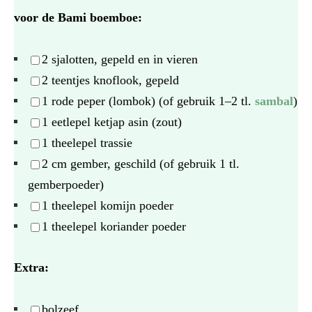
voor de Bami boemboe:
2
sjalotten, gepeld en in vieren
2
teentjes knoflook, gepeld
1
rode peper (lombok) (of gebruik
1
–
2
tl.
sambal
)
1
eetlepel ketjap asin (zout)
1
theelepel trassie
2
cm gember, geschild (of gebruik
1
tl.
gemberpoeder)
1
theelepel komijn poeder
1
theelepel koriander poeder
Extra:
bolzeef