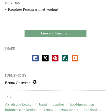
PREVIOUS
« Kruidige Perentaart met yoghurt
Leave a Comment
SHARE
PUBLISHED BY
Betina Oostveen
TAGS:
Aziatische keuken
bami
gember
hoofdgerechten
Indonesische keuken
ketjap
ketjap manis
knoflook