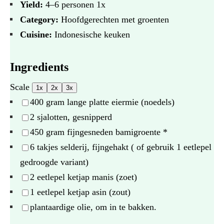
Yield:
4
–
6
personen
1
x
Category:
Hoofdgerechten met groenten
Cuisine:
Indonesische keuken
Ingredients
Scale
1x
2x
3x
400 gram
lange platte eiermie (noedels)
2
sjalotten, gesnipperd
450 gram
fijngesneden bamigroente *
6
takjes selderij, fijngehakt ( of gebruik
1
eetlepel
gedroogde variant)
2
eetlepel ketjap manis (zoet)
1
eetlepel ketjap asin (zout)
plantaardige olie, om in te bakken.