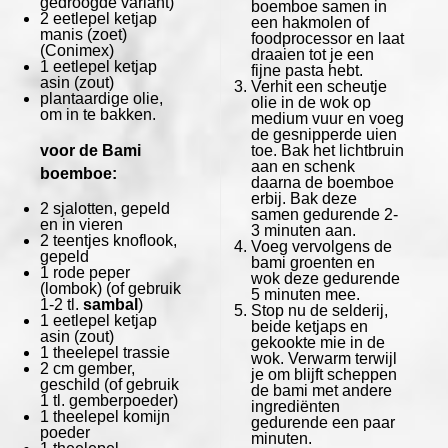
gedroogde variant)
boemboe samen in
2
eetlepel ketjap
een hakmolen of
manis (zoet)
foodprocessor en laat
(Conimex)
draaien tot je een
1
eetlepel ketjap
fijne pasta hebt.
asin (zout)
Verhit een scheutje
plantaardige olie,
olie in de wok op
om in te bakken.
medium vuur en voeg
de gesnipperde uien
voor de Bami
toe. Bak het lichtbruin
aan en schenk
boemboe:
daarna de boemboe
erbij. Bak deze
2
sjalotten, gepeld
samen gedurende 2-
en in vieren
3 minuten aan.
2
teentjes knoflook,
Voeg vervolgens de
gepeld
bami groenten en
1
rode peper
wok deze gedurende
(lombok) (of gebruik
5 minuten mee.
1
-
2
tl.
sambal
)
Stop nu de selderij,
1
eetlepel ketjap
beide ketjaps en
asin (zout)
gekookte mie in de
1
theelepel trassie
wok. Verwarm terwijl
2
cm gember,
je om blijft scheppen
geschild (of gebruik
de bami met andere
1
tl. gemberpoeder)
ingrediënten
1
theelepel komijn
gedurende een paar
poeder
minuten.