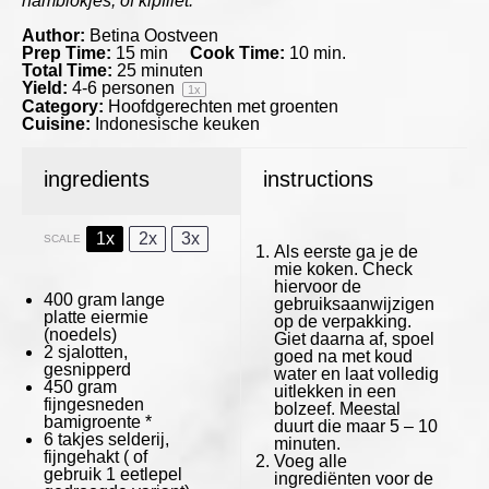
hamblokjes, of kipfilet.
Author:
Betina Oostveen
Prep Time:
15 min
Cook Time:
10 min.
Total Time:
25 minuten
Yield:
4
-
6
personen
1
x
Category:
Hoofdgerechten met groenten
Cuisine:
Indonesische keuken
ingredients
instructions
1x
2x
3x
SCALE
Als eerste ga je de
mie koken. Check
hiervoor de
400 gram
lange
gebruiksaanwijzigen
platte eiermie
op de verpakking.
(noedels)
Giet daarna af, spoel
2
sjalotten,
goed na met koud
gesnipperd
water en laat volledig
450 gram
uitlekken in een
fijngesneden
bolzeef. Meestal
bamigroente *
duurt die maar 5 – 10
6
takjes selderij,
minuten.
fijngehakt ( of
Voeg alle
gebruik
1
eetlepel
ingrediënten voor de