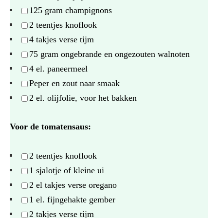
125 gram
champignons
2
teentjes knoflook
4
takjes verse tijm
75 gram
ongebrande en ongezouten walnoten
4
el. paneermeel
Peper en zout naar smaak
2
el. olijfolie, voor het bakken
Voor de tomatensaus:
2
teentjes knoflook
1
sjalotje of kleine ui
2
el takjes verse oregano
1
el. fijngehakte gember
2
takjes verse tijm