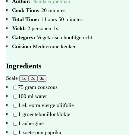
Author:
Nanda Appelman
Cook Time:
20 minutes
Total Time:
1 hours 50 minutes
Yield:
2
personen
1
x
Category:
Vegetarisch hoofdgerecht
Cuisine:
Mediterrane keuken
Ingredients
Scale
1x
2x
3x
75 gram
couscous
100
ml water
1
el. extra vierge olijfolie
1
groentebouillonblokje
1
aubergine
1
zoete puntpaprika