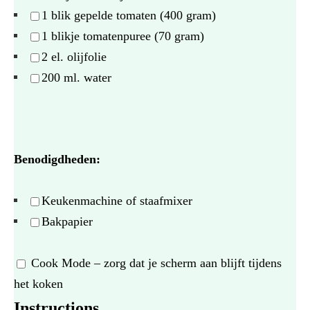
1
blik gepelde tomaten (
400 gram
)
1
blikje tomatenpuree (
70 gram
)
2
el. olijfolie
200
ml. water
Benodigdheden:
Keukenmachine of staafmixer
Bakpapier
Cook Mode
– zorg dat je scherm aan blijft tijdens
het koken
Instructions