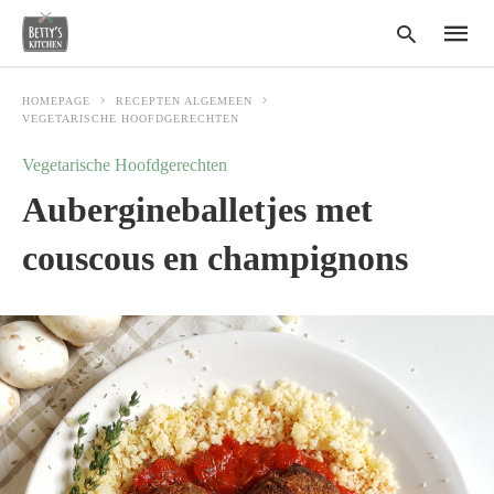
HOMEPAGE
RECEPTEN ALGEMEEN
VEGETARISCHE HOOFDGERECHTEN
Vegetarische Hoofdgerechten
Type
your
Aubergineballetjes met
search
query
and
couscous en champignons
hit
enter: