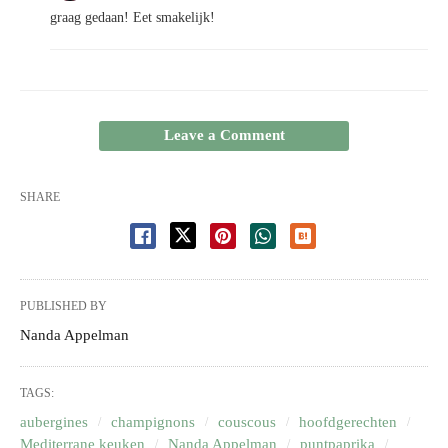
graag gedaan! Eet smakelijk!
Leave a Comment
SHARE
PUBLISHED BY
Nanda Appelman
TAGS:
aubergines
champignons
couscous
hoofdgerechten
Mediterrane keuken
Nanda Appelman
puntpaprika