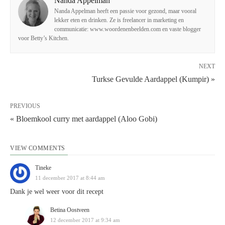
Nanda Appelman
Nanda Appelman heeft een passie voor gezond, maar vooral
lekker eten en drinken. Ze is freelancer in marketing en
communicatie: www.woordenenbeelden.com en vaste blogger
voor Betty’s Kitchen.
NEXT
Turkse Gevulde Aardappel (Kumpir) »
PREVIOUS
« Bloemkool curry met aardappel (Aloo Gobi)
VIEW COMMENTS
Tineke
11 december 2017 at 8:44 am
Dank je wel weer voor dit recept
Betina Oostveen
12 december 2017 at 9:34 am