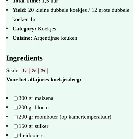
Total Time:
1,5 uur
Yield:
20
kleine dubbele koekjes / 12 grote dubbele
koeken
1
x
Category:
Koekjes
Cuisine:
Argentijnse keuken
Ingredients
Scale
1x
2x
3x
Voor het alfajores koekjesdeeg:
300
gr maizena
200
gr bloem
200
gr roomboter (op kamertemperatuur)
150
gr suiker
4
eidooiers