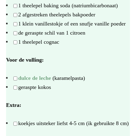
1
theelepel baking soda (natriumbicarbonaat)
2
afgestreken theelepels bakpoeder
1
klein vanillestokje of een snufje vanille poeder
de geraspte schil van 1 citroen
1
theelepel cognac
Voor de vulling:
dulce de leche
(karamelpasta)
geraspte kokos
Extra:
koekjes uitsteker liefst 4-5 cm (ik gebruikte 8 cm)