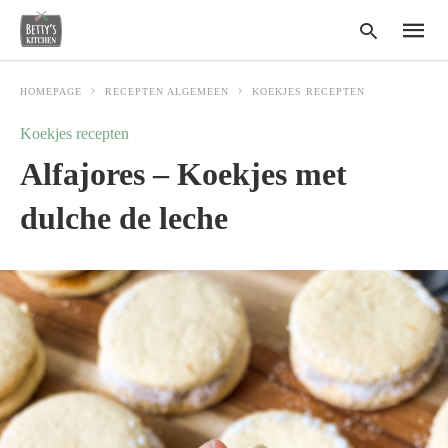
HOMEPAGE
RECEPTEN ALGEMEEN
KOEKJES RECEPTEN
Koekjes recepten
Type
Alfajores – Koekjes met
your
search
query
dulche de leche
and
hit
enter: