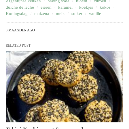
Argentijnse keuken
baking soda
bloem
citroen
dulche de leche
eieren
karamel
koekjes
kokos
Koningsdag
maizena
melk
suiker
vanille
3 MAANDEN AGO
RELATED POST