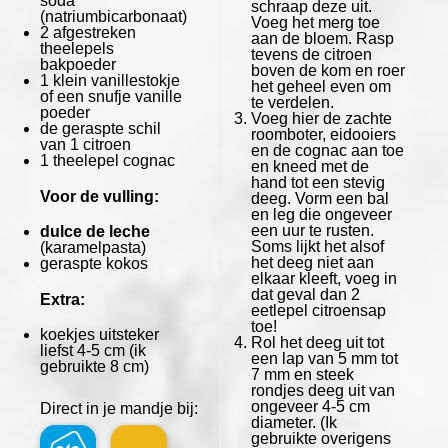
soda
schraap deze uit.
(natriumbicarbonaat)
Voeg het merg toe
2
afgestreken
aan de bloem. Rasp
theelepels
tevens de citroen
bakpoeder
boven de kom en roer
1
klein vanillestokje
het geheel even om
of een snufje vanille
te verdelen.
poeder
Voeg hier de zachte
de geraspte schil
roomboter, eidooiers
van 1 citroen
en de cognac aan toe
1
theelepel cognac
en kneed met de
hand tot een stevig
Voor de vulling:
deeg. Vorm een bal
en leg die ongeveer
een uur te rusten.
dulce de leche
Soms lijkt het alsof
(karamelpasta)
het deeg niet aan
geraspte kokos
elkaar kleeft, voeg in
dat geval dan 2
Extra:
eetlepel citroensap
toe!
koekjes uitsteker
Rol het deeg uit tot
liefst 4-5 cm (ik
een lap van 5 mm tot
gebruikte 8 cm)
7 mm en steek
rondjes deeg uit van
ongeveer 4-5 cm
Direct in je mandje bij:
diameter. (Ik
gebruikte overigens