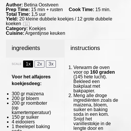
Author:
Betina Oostveen
Prep Time:
15 min + rusten
Cook Time:
15 min.
Total Time:
1,5 uur
Yield:
20
kleine dubbele koekjes / 12 grote dubbele
koeken
1
x
Category:
Koekjes
Cuisine:
Argentijnse keuken
ingredients
instructions
1x
2x
3x
SCALE
Verwarm de oven
voor op
160 graden
Voor het alfajores
(145 hete lucht).
Bekleed een
koekjesdeeg:
bakplaat met
bakpapier.
300
gr maizena
Meng alle droge
200
gr bloem
ingrediënten zoals de
200
gr roomboter
maizena, bloem,
(op
suiker en baking
kamertemperatuur)
soda in een kom.
150
gr suiker
Snijd het
4
eidooiers
vanillestokje in de
1
theelepel baking
lengte door en