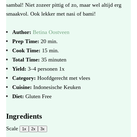
sambal! Niet zozeer pittig of zo, maar wel altijd erg
smaakvol. Ook lekker met nasi of bami!
Author:
Betina Oostveen
Prep Time:
20 min.
Cook Time:
15 min.
Total Time:
35 minuten
Yield:
3
–
4
personen
1
x
Category:
Hoofdgerecht met vlees
Cuisine:
Indonesische Keuken
Diet:
Gluten Free
Ingredients
Scale
1x
2x
3x