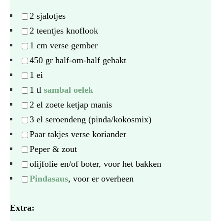
2
sjalotjes
2
teentjes knoflook
1
cm verse gember
450
gr half-om-half gehakt
1
ei
1
tl
sambal oelek
2
el zoete ketjap manis
3
el seroendeng (pinda/kokosmix)
Paar takjes verse koriander
Peper & zout
olijfolie en/of boter, voor het bakken
Pindasaus
, voor er overheen
Extra: