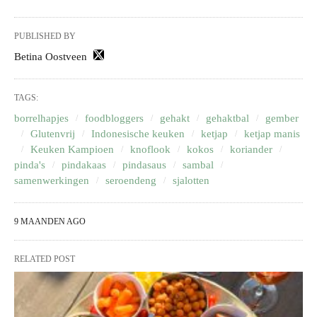
PUBLISHED BY
Betina Oostveen
TAGS:
borrelhapjes
foodbloggers
gehakt
gehaktbal
gember
Glutenvrij
Indonesische keuken
ketjap
ketjap manis
Keuken Kampioen
knoflook
kokos
koriander
pinda's
pindakaas
pindasaus
sambal
samenwerkingen
seroendeng
sjalotten
9 MAANDEN AGO
RELATED POST