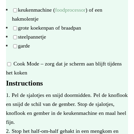
keukenmachine (
foodprocessor
) of een
hakmolentje
grote koekenpan of braadpan
steelpannetje
garde
Cook Mode
– zorg dat je scherm aan blijft tijdens
het koken
Instructions
Pel de sjalotjes en snijd doormidden. Pel de knoflook
en snijd de schil van de gember. Stop de sjalotjes,
knoflook en gember in de keukenmachine en maal heel
fijn.
Stop het half-om-half gehakt in een mengkom en