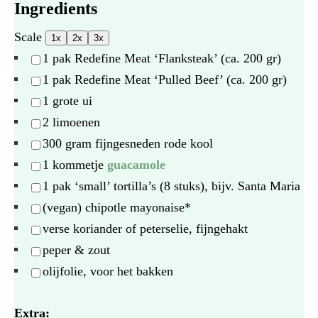
Ingredients
Scale
1x
2x
3x
1
pak Redefine Meat ‘Flanksteak’ (ca.
200
gr)
1
pak Redefine Meat ‘Pulled Beef’ (ca.
200
gr)
1
grote ui
2
limoenen
300 gram
fijngesneden rode kool
1
kommetje
guacamole
1
pak ‘small’ tortilla’s (
8
stuks), bijv. Santa Maria
(vegan) chipotle mayonaise*
verse koriander of peterselie, fijngehakt
peper & zout
olijfolie, voor het bakken
Extra: