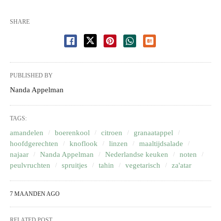
SHARE
PUBLISHED BY
Nanda Appelman
TAGS:
amandelen
boerenkool
citroen
granaatappel
hoofdgerechten
knoflook
linzen
maaltijdsalade
najaar
Nanda Appelman
Nederlandse keuken
noten
peulvruchten
spruitjes
tahin
vegetarisch
za'atar
7 MAANDEN AGO
RELATED POST