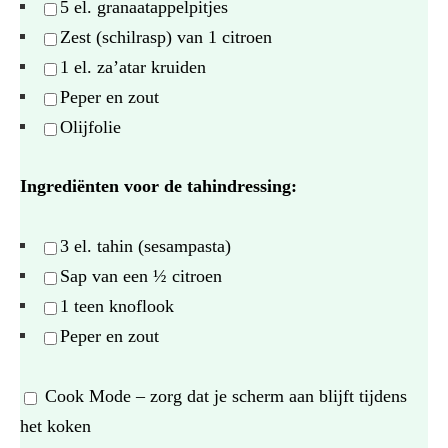
5
el. granaatappelpitjes
Zest (schilrasp) van 1 citroen
1
el. za’atar kruiden
Peper en zout
Olijfolie
Ingrediënten voor de tahindressing:
3
el. tahin (sesampasta)
Sap van een ½ citroen
1
teen knoflook
Peper en zout
Cook Mode
– zorg dat je scherm aan blijft tijdens
het koken