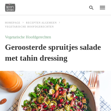
HOMEPAGE
RECEPTEN ALGEMEEN
VEGETARISCHE HOOFDGERECHTEN
Vegetarische Hoofdgerechten
Type
your
Geroosterde spruitjes salade
search
query
and
met tahin dressing
hit
enter: