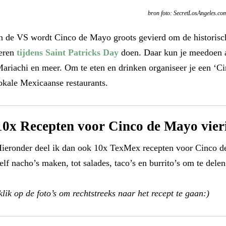
bron foto: SecretLosAngeles.co
n de VS wordt Cinco de Mayo groots gevierd om de historisch
eren
tijdens Saint Patricks Day
doen. Daar kun je meedoen aa
ariachi en meer. Om te eten en drinken organiseer je een ‘Ci
okale Mexicaanse restaurants.
10x Recepten voor Cinco de Mayo vier
ieronder deel ik dan ook 10x TexMex recepten voor Cinco d
elf nacho’s maken, tot salades, taco’s en burrito’s om te del
klik op de foto’s om rechtstreeks naar het recept te gaan:)