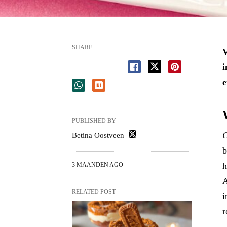
SHARE
V
i
e
PUBLISHED BY
C
Betina Oostveen
b
h
3 MAANDEN AGO
A
RELATED POST
i
r