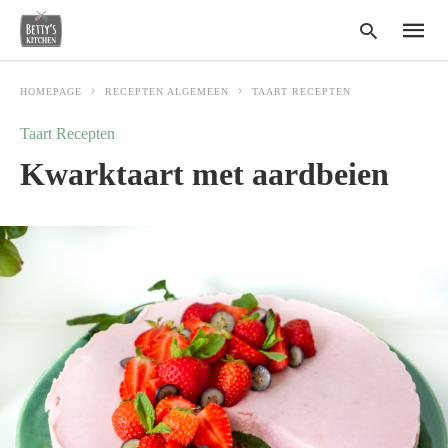
HOMEPAGE
RECEPTEN ALGEMEEN
TAART RECEPTEN
Taart Recepten
Type
Kwarktaart met aardbeien
your
search
query
and
hit
enter: