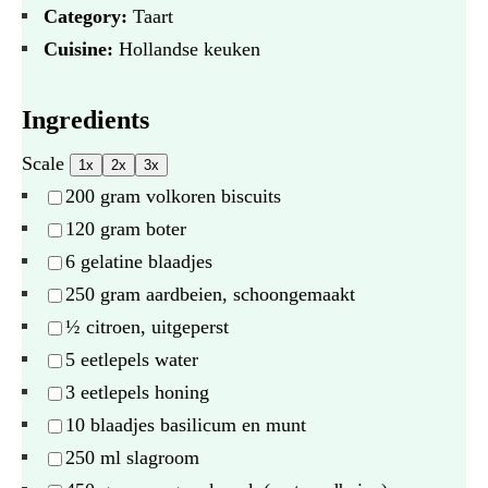
Category:
Taart
Cuisine:
Hollandse keuken
Ingredients
Scale
1x
2x
3x
200 gram
volkoren biscuits
120 gram
boter
6
gelatine blaadjes
250 gram
aardbeien, schoongemaakt
½
citroen, uitgeperst
5
eetlepels water
3
eetlepels honing
10
blaadjes basilicum en munt
250
ml slagroom