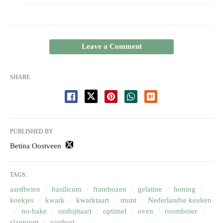
Leave a Comment
SHARE
PUBLISHED BY
Betina Oostveen
TAGS:
aardbeien
basilicum
frambozen
gelatine
honing
koekjes
kwark
kwarktaart
munt
Nederlandse keuken
no-bake
ontbijttaart
optimel
oven
roomboter
slagroom
yoghurt