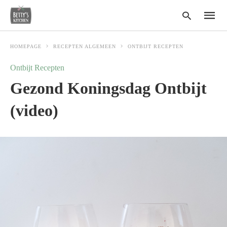
HOMEPAGE
RECEPTEN ALGEMEEN
ONTBIJT RECEPTEN
Ontbijt Recepten
Type
Gezond Koningsdag Ontbijt
your
search
query
(video)
and
hit
enter: