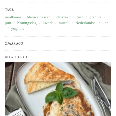
TAGS:
aardbeien
blauwe bessen
chiazaad
fruit
granola
jam
Koningsdag
kwark
muesli
Nederlandse keuken
yoghurt
2 JAAR AGO
RELATED POST