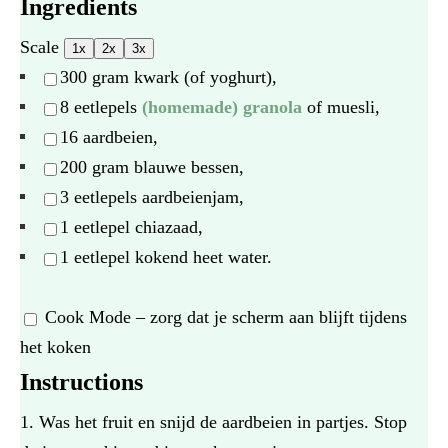
Ingredients
Scale
1x
2x
3x
300 gram
kwark (of yoghurt),
8
eetlepels
(homemade) granola
of muesli,
16
aardbeien,
200 gram
blauwe bessen,
3
eetlepels aardbeienjam,
1
eetlepel chiazaad,
1
eetlepel kokend heet water.
Cook Mode
– zorg dat je scherm aan blijft tijdens
het koken
Instructions
Was het fruit en snijd de aardbeien in partjes. Stop