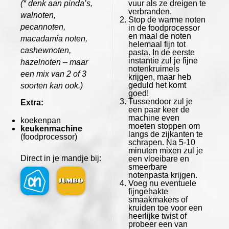
(* denk aan pinda’s,
vuur als ze dreigen te
verbranden.
walnoten,
Stop de warme noten
pecannoten,
in de foodprocessor
en maal de noten
macadamia noten,
helemaal fijn tot
cashewnoten,
pasta. In de eerste
instantie zul je fijne
hazelnoten – maar
notenkruimels
een mix van 2 of 3
krijgen, maar heb
geduld het komt
soorten kan ook.)
goed!
Tussendoor zul je
Extra:
een paar keer de
machine even
koekenpan
moeten stoppen om
keukenmachine
langs de zijkanten te
(foodprocessor)
schrapen. Na 5-10
minuten mixen zul je
Direct in je mandje bij:
een vloeibare en
smeerbare
notenpasta krijgen.
Voeg nu eventuele
fijngehakte
smaakmakers of
kruiden toe voor een
heerlijke twist of
probeer een van