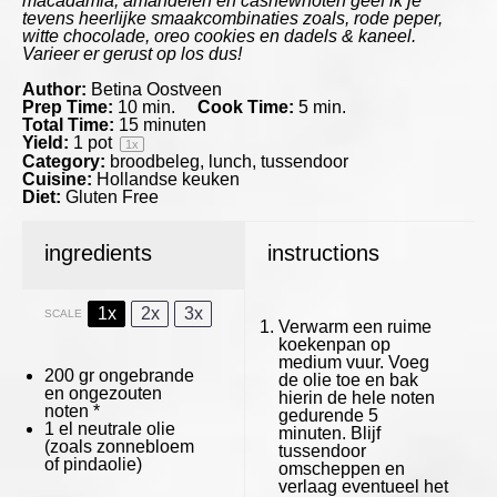
macadamia, amandelen en cashewnoten geef ik je
tevens heerlijke smaakcombinaties zoals, rode peper,
witte chocolade, oreo cookies en dadels & kaneel.
Varieer er gerust op los dus!
Author:
Betina Oostveen
Prep Time:
10 min.
Cook Time:
5 min.
Total Time:
15 minuten
Yield:
1
pot
1
x
Category:
broodbeleg, lunch, tussendoor
Cuisine:
Hollandse keuken
Diet:
Gluten Free
ingredients
instructions
1x
2x
3x
SCALE
Verwarm een ruime
koekenpan op
medium vuur. Voeg
200
gr ongebrande
de olie toe en bak
en ongezouten
hierin de hele noten
noten *
gedurende 5
1
el neutrale olie
minuten. Blijf
(zoals zonnebloem
tussendoor
of pindaolie)
omscheppen en
verlaag eventueel het