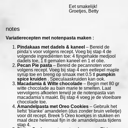
Eet smakelijk!
Groetjes, Betty
notes
Variatierecepten met notenpasta maken :
Pindakaas met dadels & kaneel
– Bereid de
pinda’s voor volgens recept. Voeg bij stap 4 de
volgende ingrediënten toe: 4 fijngehakte medjool
dadels toe, 1 tl gemalen kaneel en 1 el olie.
Pecan Pie pasta
– Bereid de pecannoten voor
volgens recept. Voeg bij stap 4 een eetlepel maple
syrup toe en breng op smaak met 0.5 tl
pumpkin
spice kruiden
. Speculaaskruiden kan ook.
Macadamia & Witte chocolade
– Begin met 80 gr
witte chocolade au bain marie te smelten. Laat
vervolgens afkoelen terwijl je de notenpasta van
macadamia’s maakt. Bij stap 4 voeg je de vloeibare
chocolade toe.
Amandelpasta met Oreo Cookies
– Gebruik het
liefst ‘blanke’ amandelen (dus zonder bruin velletje)
voor dit recept. Breek 5 Oreo koekjes in stukken en
maal deze helemaal fijn in de amandelpasta tijdens
stap 4.