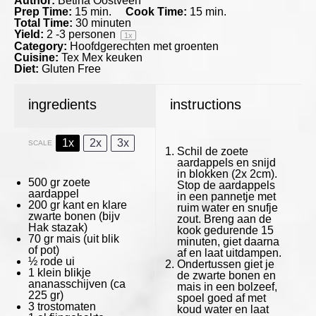
Author:
Betina Oostveen
Prep Time:
15 min.
Cook Time:
15 min.
Total Time:
30 minuten
Yield:
2
-
3
personen
1
x
Category:
Hoofdgerechten met groenten
Cuisine:
Tex Mex keuken
Diet:
Gluten Free
ingredients
instructions
1x
2x
3x
SCALE
Schil de zoete
aardappels en snijd
in blokken (2x 2cm).
500
gr zoete
Stop de aardappels
aardappel
in een pannetje met
200
gr kant en klare
ruim water en snufje
zwarte bonen (bijv
zout. Breng aan de
Hak stazak)
kook gedurende 15
70
gr mais (uit blik
minuten, giet daarna
of pot)
af en laat uitdampen.
½
rode ui
Ondertussen giet je
1
klein blikje
de zwarte bonen en
ananasschijven (ca
mais in een bolzeef,
225
gr)
spoel goed af met
3
trostomaten
koud water en laat