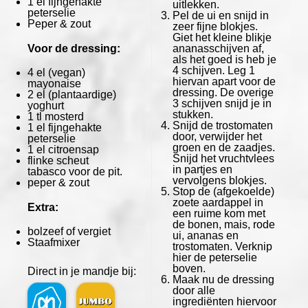
1
el fijngehakte
uitlekken.
peterselie
Pel de ui en snijd in
Peper & zout
zeer fijne blokjes.
Giet het kleine blikje
Voor de dressing:
ananasschijven af,
als het goed is heb je
4 schijven. Leg 1
4
el (vegan)
hiervan apart voor de
mayonaise
dressing. De overige
2
el (plantaardige)
3 schijven snijd je in
yoghurt
stukken.
1
tl mosterd
Snijd de trostomaten
1
el fijngehakte
door, verwijder het
peterselie
groen en de zaadjes.
1
el citroensap
Snijd het vruchtvlees
flinke scheut
in partjes en
tabasco voor de pit.
vervolgens blokjes.
peper & zout
Stop de (afgekoelde)
zoete aardappel in
Extra:
een ruime kom met
de bonen, mais, rode
bolzeef of vergiet
ui, ananas en
Staafmixer
trostomaten. Verknip
hier de peterselie
boven.
Direct in je mandje bij:
Maak nu de dressing
door alle
ingrediënten hiervoor