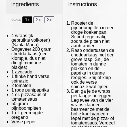
ingredients
instructions
1x
2x
3x
SCALE
Rooster de
pijnboompitten in een
droge koekenpan.
4
wraps (ik
Schud regelmatig
gebruikte volkoren)
zodra de pitten niet
(Santa Maria)
aanbranden.
Ongeveer
200 gram
Rasp ondertussen de
cheddarkaas (een
cheddarkaas met een
klompje, dus niet
grove rasp. Snij de
die glimmende
tomaten in dunne
plakjes)
plakken en de
1
avocado
paprika in dunne
1
flinke hand verse
reepjes. Snij of knip
spinazie
ook de verse
2
tomaten
spinazie wat fijner.
1
rode puntpaprika
Dan ga je de wraps
4
el. pizzasaus of
per laagje beleggen.
tomatensaus
Leg twee van de vier
50 gram
wraps klaar en
pijnboompitten
besmeer ze met de
1
el. gedroogde
bolle kant van een
oregano
lepel met de pizza- of
Verse peper
tomatensaus. Verdeel