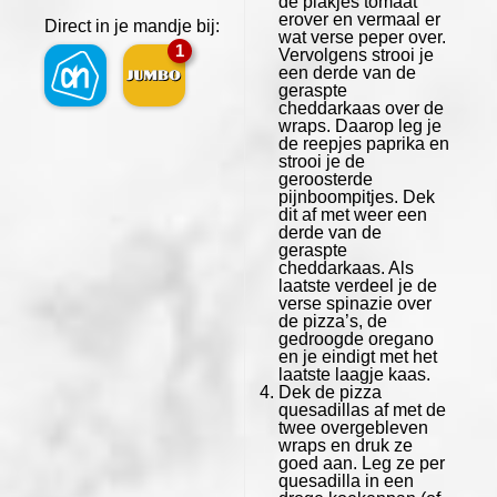
de plakjes tomaat
erover en vermaal er
Direct in je mandje bij:
wat verse peper over.
1
Vervolgens strooi je
een derde van de
geraspte
cheddarkaas over de
wraps. Daarop leg je
de reepjes paprika en
strooi je de
geroosterde
pijnboompitjes. Dek
dit af met weer een
derde van de
geraspte
cheddarkaas. Als
laatste verdeel je de
verse spinazie over
de pizza’s, de
gedroogde oregano
en je eindigt met het
laatste laagje kaas.
Dek de pizza
quesadillas af met de
twee overgebleven
wraps en druk ze
goed aan. Leg ze per
quesadilla in een