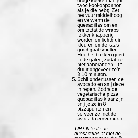
droge koekenpan (of
twee koekenpannen
als je die hebt). Zet
het vuur middelhoog
en verwarm de
quesadillas om en
om totdat de wraps
lekker knapperig
worden en lichtbruin
kleuren en de kaas
goed gaat smelten.
Hou het bakken goed
in de gaten, zodat ze
niet aanbranden. Dit
duurt ongeveer zo’n
8-10 minuten.
Schil ondertussen de
avocado en snij deze
in repen. Zodra de
vegetarische pizza
quesadillas klaar zijn,
snij je ze in 8
pizzapunten en
serveer ze met de
avocado eroverheen.
TIP !
Ik topte de
quesadillas af met de