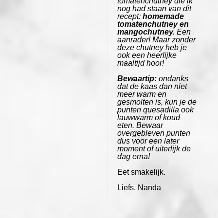
tomatenchutney die ik
nog had staan van dit
recept:
homemade
tomatenchutney en
mangochutney
.
Een
aanrader! Maar zonder
deze chutney heb je
ook een heerlijke
maaltijd hoor!
Bewaartip:
ondanks
dat de kaas dan niet
meer warm en
gesmolten is, kun je de
punten quesadilla ook
lauwwarm of koud
eten. Bewaar
overgebleven punten
dus voor een later
moment of uiterlijk de
dag erna!
Eet smakelijk.
Liefs, Nanda