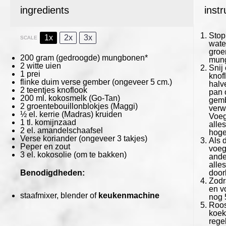
ingredients
instr
Stop
1x
2x
3x
SCALE
wate
groe
200 gram
(gedroogde) mungbonen*
mung
2
witte uien
Snij
1
prei
knofl
flinke duim verse gember (ongeveer 5 cm.)
halv
2
teentjes knoflook
pan 
200
ml. kokosmelk
(Go-Tan)
gemb
2
groentebouillonblokjes
(Maggi)
verw
½
el. kerrie (Madras) kruiden
Voeg
1
tl. komijnzaad
alles
2
el. amandelschaafsel
hoge
Verse koriander (ongeveer 3 takjes)
Als d
Peper en zout
voeg
3
el. kokosolie (om te bakken)
ande
alle
Benodigdheden:
door
Zodr
en v
staafmixer, blender of
keukenmachine
nog 
Roos
koek
rege