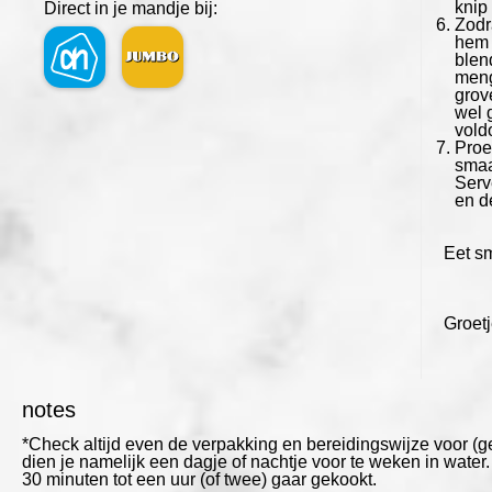
knip 
Direct in je mandje bij:
Zodr
hem 
blen
meng
grove
wel 
vold
Proe
smaa
Serv
en d
Eet sm
Groet
notes
*Check altijd even de verpakking en bereidingswijze voor 
dien je namelijk een dagje of nachtje voor te weken in wate
30 minuten tot een uur (of twee) gaar gekookt.