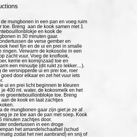
uctions
 de mungbonen in een pan en voeg ruim
r toe. Breng aan de kook samen met 1
ntebouillonblokje en kook de
bonen in 30 minuten gaar.
 ondertussen de verse gember en
ook heel fijn en de ui en prei in smalle
e ringen. Verwarm de kokosolie in een
op zacht vuur. Voeg de knoflook,
er, kerrie en komijnzaad toe en
arm een minuutje (dit ruikt zo lekker…).
 de versnipperde ui en prei toe, roer
 goed door elkaar en zet het vuur iets
r.
e ui en prei licht beginnen te kleuren
 je 400 ml. water, de kokosmelk en het
re groentebouillonblokje toe. Breng
s aan de kook en laat zachtjes
koken.
a de mungbonen gaar zijn giet je ze af
oeg je ze toe aan de pan met soep. Kook
5 minuten zachtjes door.
ter ondertussen in een droge
enpan het amandelschaafsel (schud
lmatig zodat het niet aanbrand) en snij of