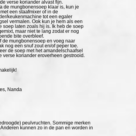
de verse koriander alvast fijn.
a de mungbonensoep klaar is, kun je
met een staafmixer of in de
der/keukenmachine tot een egaler
sel vermalen. Ook kun je hem als een
 soep laten zoals hij is. Ik heb de soep
gemixt, maar niet te lang zodat er nog
oende bite overbleef.
f de mungbonensoep en voeg naar
k nog een snuf zout en/of peper toe.
eer de soep met het amandelschaafsel
e verse koriander eroverheen gestrooid.
akelijk!
jes, Nanda
(gedroogde) peulvruchten. Sommige merken
r. Anderen kunnen zo in de pan en worden in