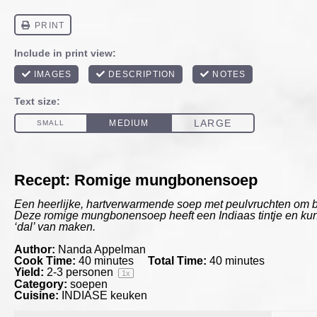
Recept: Romige mungbonensoep
Een heerlijke, hartverwarmende soep met peulvruchten om b
Deze romige mungbonensoep heeft een Indiaas tintje en kun
‘dal’ van maken.
Author:
Nanda Appelman
Cook Time:
40 minutes
Total Time:
40 minutes
Yield:
2
-
3
personen
1
x
Category:
soepen
Cuisine:
INDIASE keuken