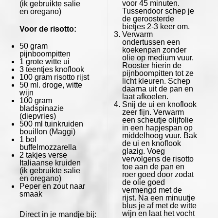
voor 45 minuten.
(ik gebruikte salie
Tussendoor schep je
en oregano)
de geroosterde
bietjes 2-3 keer om.
Voor de risotto:
Verwarm
ondertussen een
50 gram
koekenpan zonder
pijnboompitten
olie op medium vuur.
1
grote witte ui
Rooster hierin de
3
teentjes knoflook
pijnboompitten tot ze
100 gram
risotto rijst
licht kleuren. Schep
50
ml. droge, witte
daarna uit de pan en
wijn
laat afkoelen.
100 gram
Snij de ui en knoflook
bladspinazie
zeer fijn. Verwarm
(diepvries)
een scheutje olijfolie
500
ml tuinkruiden
in een hapjespan op
bouillon
(Maggi)
middelhoog vuur. Bak
1
bol
de ui en knoflook
buffelmozzarella
glazig. Voeg
2
takjes verse
vervolgens de risotto
Italiaanse kruiden
toe aan de pan en
(ik gebruikte salie
roer goed door zodat
en oregano)
de olie goed
Peper en zout naar
vermengd met de
smaak
rijst. Na een minuutje
blus je af met de witte
wijn en laat het vocht
Direct in je mandje bij: