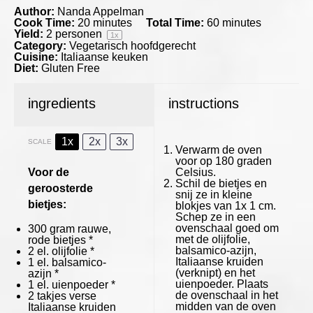
Author:
Nanda Appelman
Cook Time:
20 minutes
Total Time:
60 minutes
Yield:
2
personen
1
x
Category:
Vegetarisch hoofdgerecht
Cuisine:
Italiaanse keuken
Diet:
Gluten Free
ingredients
instructions
1x
2x
3x
SCALE
Verwarm de oven
voor op 180 graden
Voor de
Celsius.
Schil de bietjes en
geroosterde
snij ze in kleine
bietjes:
blokjes van 1x 1 cm.
Schep ze in een
ovenschaal goed om
300 gram
rauwe,
met de olijfolie,
rode bietjes *
balsamico-azijn,
2
el. olijfolie *
Italiaanse kruiden
1
el. balsamico-
(verknipt) en het
azijn *
uienpoeder. Plaats
1
el. uienpoeder *
de ovenschaal in het
2
takjes verse
midden van de oven
Italiaanse kruiden