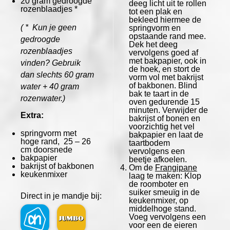
20 gram
gedroogde
deeg licht uit te rollen
rozenblaadjes *
tot een plak en
bekleed hiermee de
( * Kun je geen
springvorm en
opstaande rand mee.
gedroogde
Dek het deeg
rozenblaadjes
vervolgens goed af
met bakpapier, ook in
vinden? Gebruik
de hoek, en stort de
dan slechts 60 gram
vorm vol met bakrijst
of bakbonen. Blind
water + 40 gram
bak te taart in de
rozenwater.)
oven gedurende 15
minuten. Verwijder de
Extra:
bakrijst of bonen en
voorzichtig het vel
springvorm met
bakpapier en laat de
hoge rand, 25 – 26
taartbodem
cm doorsnede
vervolgens een
bakpapier
beetje afkoelen.
bakrijst of bakbonen
Om de
Frangipane
keukenmixer
laag te maken: Klop
de roomboter en
suiker smeuïg in de
Direct in je mandje bij:
keukenmixer, op
middelhoge stand.
Voeg vervolgens een
voor een de eieren