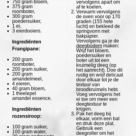
750 gram
bloem,
vervolgens apart om
375 gram
af te koelen.
roomboter,
Verwarm vervolgens
300 gram
de oven voor op 170
poedersuiker,
graden (155 hete
1
ei,
lucht) en bekleed de
3
eierdooiers.
springvorm met
bakpapier.
Vervolgens ga je de
Ingrediënten
deegbodem
maken:
Frangipane:
Wrijf het bloem,
poedersuiker en
200 gram
boter uit tot een
roomboter,
kruimelig deeg (op
200 gram
suiker,
het aanrecht). Doe dit
200 gram
rustig en wrijf delicaat
amandelmeel,
door elkaar tot je de
4
eieren,
textuur van
40 gram
bloem,
broodkruimels hebt.
1
theelepel
Voeg vervolgens het
amandel essence.
ei toe om meer een
deegtextuur te
krijgen.
Ingrediënten
Pak het deeg bij
rozensiroop:
elkaar, vorm een bal
en druk deze plat.
100 gram
suiker,
Gebruik een
100 gram
water,
deegroller om het