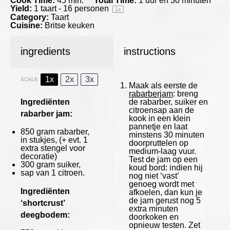
Cook Time:
45 min.
Total Time:
1 uur en 30 minuten
Yield:
1
taart - 16 personen
1
x
Category:
Taart
Cuisine:
Britse keuken
ingredients
instructions
1x
2x
3x
SCALE
Maak als eerste de
rabarberjam
: breng
Ingrediënten
de rabarber, suiker en
citroensap aan de
rabarber jam:
kook in een klein
pannetje en laat
850 gram
rabarber,
minstens 30 minuten
in stukjes, (+ evt.
1
doorpruttelen op
extra stengel voor
medium-laag vuur.
decoratie)
Test de jam op een
300 gram
suiker,
koud bord: indien hij
sap van
1
citroen.
nog niet ‘vast’
genoeg wordt met
Ingrediënten
afkoelen, dan kun je
de jam gerust nog 5
‘shortcrust’
extra minuten
deegbodem:
doorkoken en
opnieuw testen. Zet